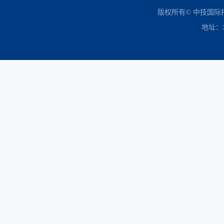
中国政府采购网
财政部
北京市政府采购网
商务部
友情链接：
版权所有© 中技国
地址：