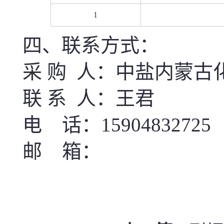
1
四、联系方式：
采
购
人：
中盐内蒙古
联
系
人：
王君
电
话：
15904832725
邮
箱：