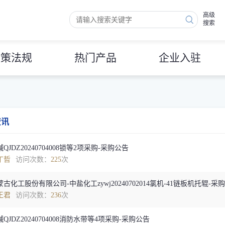
高级
搜索
政策法规
热门产品
企业入驻
资讯
QJDZ20240704008锁等2项采购-采购公告
丁哲
访问次数：
225
次
古化工股份有限公司-中盐化工zywj20240702014氯机-41链板机托辊-采
王君
访问次数：
236
次
QJDZ20240704008消防水带等4项采购-采购公告