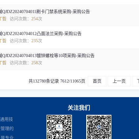
QJDZ20240704011刷卡门禁系统采购-采购公告
丁哲
访问次数：
254
次
QJDZ20240704012凸面法兰采购-采购公告
丁哲
访问次数：
235
次
QJDZ20240704013镀锌螺栓等10项采购-采购公告
丁哲
访问次数：
258
次
共132780条记录 7612/11065页
首页
上一页
关注我们
是通用技
接管理的
，是专业