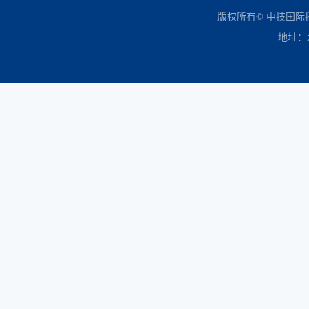
中国政府采购网
财政部
北京市政府采购网
商务部
友情链接：
版权所有© 中技国
地址：