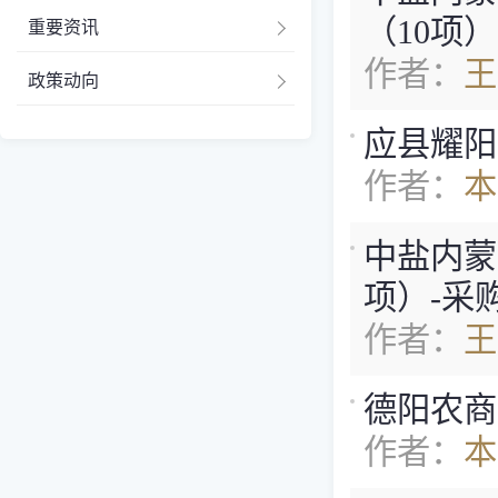
（10项
重要资讯
作者：
王
政策动向
应县耀阳
作者：
本
中盐内蒙古
项）-采
作者：
王
德阳农商
作者：
本