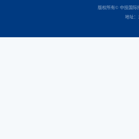
中国政府采购网
财政部
北京市政府采购网
商务部
友情链接：
版权所有© 中技国
地址：