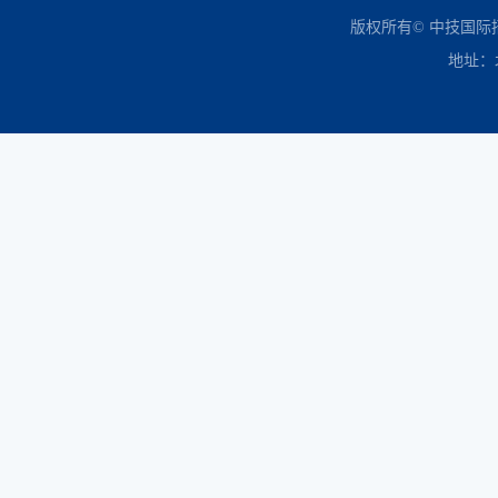
中国政府采购网
财政部
北京市政府采购网
商务部
友情链接：
版权所有© 中技国
地址：