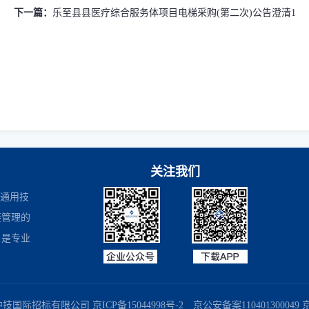
下一篇：
乐至县县医疗综合服务体项目电梯采购(第二次)公告澄清1
关注我们
是通用技
接管理的
，是专业
商务部业务系统平台
国家企业信用信息公示系统
国务院国有资产监督
中技国际招标有限公司
京ICP备15044998号-2
京公安备案110401300049 京B