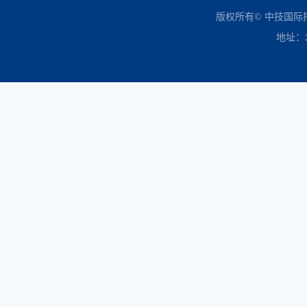
中国政府采购网
财政部
北京市政府采购网
商务部
友情链接：
版权所有© 中技国
地址：