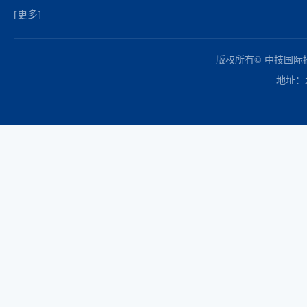
[更多]
中国政府采购网
财政部
北京市政府采购网
商务部
友情链接：
版权所有© 中技国
地址：