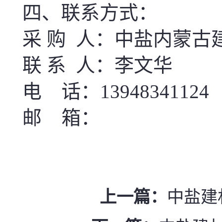
四、联系方式：
采
购
人：
中盐内蒙古
联
系
人：
李文华
电
话：
13948341124
邮
箱：
上一篇：
中盐建材