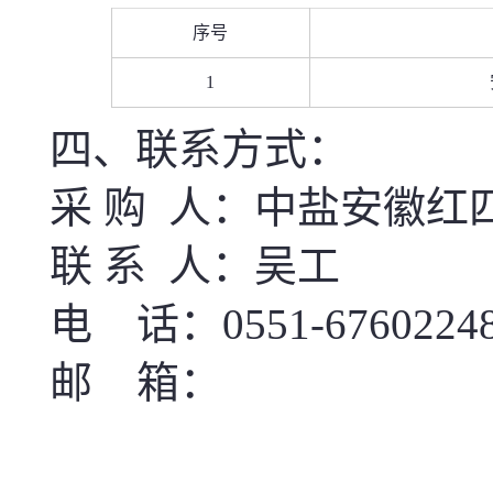
序号
1
四、联系方式：
采
购
人：
中盐安徽红
联
系
人：
吴工
电
话：
0551-6760224
邮
箱：