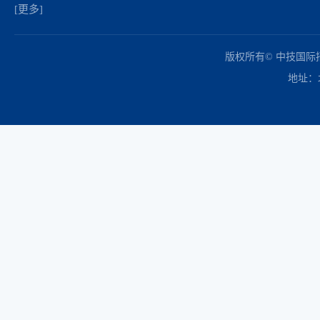
[更多]
中国政府采购网
财政部
北京市政府采购网
商务部
友情链接：
版权所有© 中技国
地址：