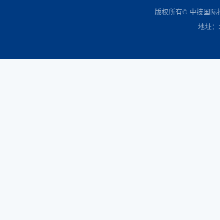
中国政府采购网
财政部
北京市政府采购网
商务部
友情链接：
版权所有© 中技国
地址：