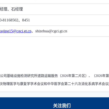
经理、石经理
0-81168502
、
8451
oujing15@cgci.gt.cn
、
shizehua@cgci.gt.cn
公司基础设施检测研究所道路运输服务（2026年第二片区）、（2026
次物理医学与康复学学术会议和中华医学会第二十六次消化系病学术会议服
关注我们