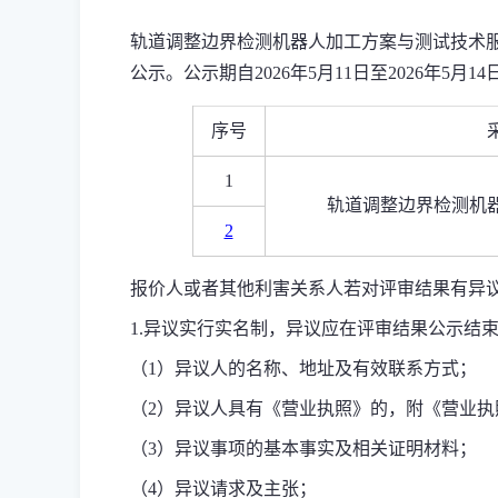
轨道调整边界检测机器人加工方案与测试技术
公示。公示期自
2026
年
5
月
11
日至
2026
年
5
月
14
序号
1
轨道调整边界检测机
2
报价人或者其他利害关系人若对评审结果有异
1.
异议实行实名制，异议应在评审结果公示结
（
1
）异议人的名称、地址及有效联系方式；
（
2
）异议人具有《营业执照》的，附《营业执
（
3
）异议事项的基本事实及相关证明材料；
（
4
）异议请求及主张；