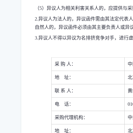
（
5
）异议人为相关利害关系人的，应提供与采
2.
异议人为法人的，异议函件需由其法定代表
自然人的，异议函件必须由其主要负责人或异
3.
异议人不得以异议为名排挤竞争对手，进行
采
购
人：
中
地
址：
北
联
系
人：
黄
电
话：
01
采购代理机构：
中
地
址：
北