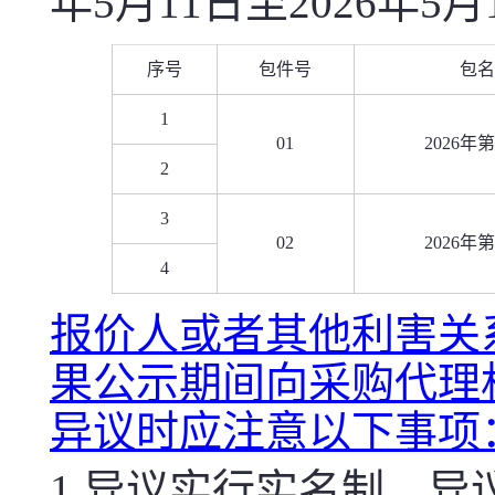
年
5
月
11
日至
2026
年
5
月
序号
包件号
包名
1
01
2026
年第
2
3
02
2026
年第
4
报价人或者其他利害关
果公示期间向采购代理
异议时应注意以下事项
1.
异议实行实名制，异