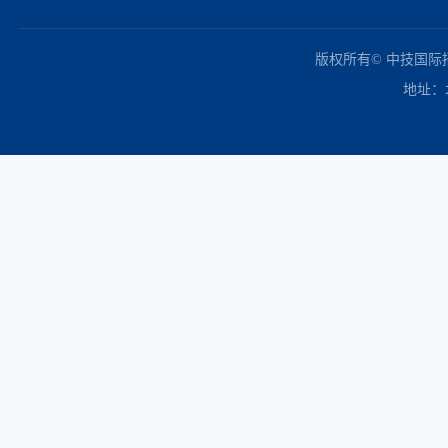
中国政府采购网
财政部
北京市政府采购网
商务部
友情链接：
版权所有© 中技国
地址：