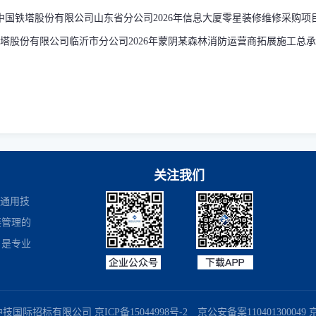
中国铁塔股份有限公司山东省分公司2026年信息大厦零星装修维修采购项
塔股份有限公司临沂市分公司2026年蒙阴某森林消防运营商拓展施工总
关注我们
是通用技
接管理的
，是专业
商务部业务系统平台
国家企业信用信息公示系统
国务院国有资产监督
中技国际招标有限公司
京ICP备15044998号-2
京公安备案110401300049 京B