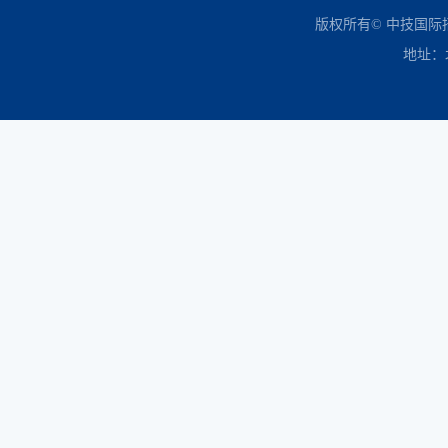
中国政府采购网
财政部
北京市政府采购网
商务部
友情链接：
版权所有© 中技国
地址：